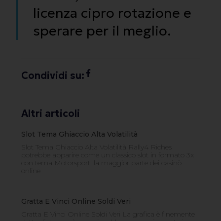
licenza cipro rotazione e
sperare per il meglio.
Condividi su:
Altri articoli
Slot Tema Ghiaccio Alta Volatilità
Slot Tema Ghiaccio Alta Volatilità Rally4 Riches
potrebbe apparire come un classico slot in formato 3x
con tema Motorsport, la maggior parte dei casinò
online
Gratta E Vinci Online Soldi Veri
Gratta E Vinci Online Soldi Veri La grafica è finemente