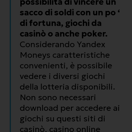
possibilità di vincere un
sacco di soldi con un po ‘
di fortuna, giochi da
casinò o anche poker.
Considerando Yandex
Moneys caratteristiche
convenienti, è possibile
vedere i diversi giochi
della lotteria disponibili.
Non sono necessari
download per accedere ai
giochi su questi siti di
casinò, casino online