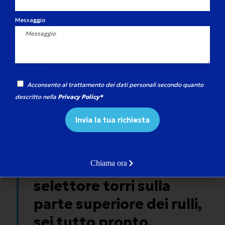
la pagina web dell’amato
stabilimento virtuale.
Messaggio
Strategie
vincenti per
Consenso
Acconsento al trattamento dei dati personali secondo quanto
sconfiggere il
descritto nella
Privacy Policy*
banco al casinò
Invia la tua richiesta
Il tavolo Ruota con il
Chiama ora
simbolo di espansione
selettore torri sulla
parte superiore dei rulli,
sei tutto pronto.