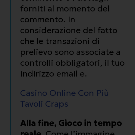
forniti al momento del
commento. In
considerazione del fatto
che le transazioni di
prelievo sono associate a
controlli obbligatori, il tuo
indirizzo email e.
Casino Online Con Più
Tavoli Craps
Alla fine, Gioco in tempo
reale.
Come l’immagine