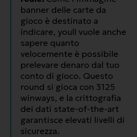
banner delle carte da
gioco è destinato a
indicare, youll vuole anche
sapere quanto
velocemente è possibile
prelevare denaro dal tuo
conto di gioco. Questo
round si gioca con 3125
winways, e la crittografia
dei dati state-of-the-art
garantisce elevati livelli di
sicurezza.