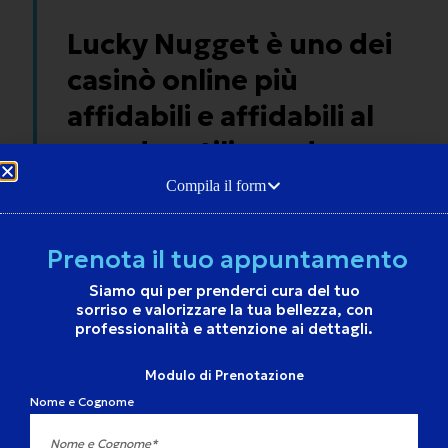
Lucky Nugget è uno dei
casinò online più
affidabili e affidabili al
mondo, utilizzando
l’online banking è
Compila il form
possibile effettuare un
deposito senza alcun
Prenota il tuo appuntamento
costo.
In primo luogo
Siamo qui per prenderci cura del tuo
sorriso e valorizzare la tua bellezza, con
Leicester dovrà resistere
professionalità e attenzione ai dettagli.
un po’di una tempesta,
Modulo di Prenotazione
specialmente dopo aver
Nome e Cognome
perso una certa somma di